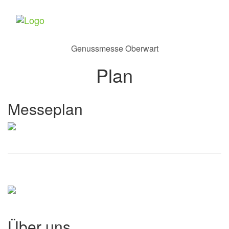
Toggle
navigat
Genussmesse Oberwart
Plan
Messeplan
Über uns