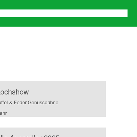
euen uns auf die 19.
om 6. bis 8. November
ochshow
öffel & Feder Genussbühne
ehr