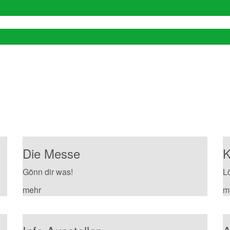
63 Besuchern im Jahr 2025 und fr
Die Messe für Feinschmecker″, v
Die Messe
K
Gönn dir was!
L
mehr
m