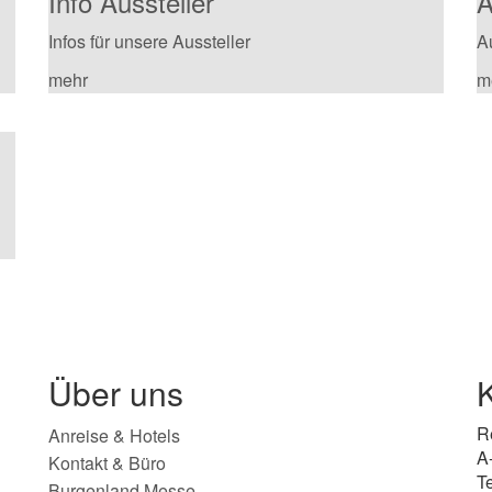
Info Aussteller
A
Infos für unsere Aussteller
A
mehr
m
Über uns
R
Anreise & Hotels
A
Kontakt & Büro
T
Burgenland Messe