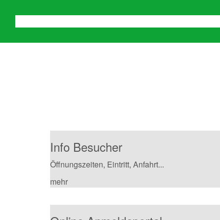
Wir bedanken uns bei 5.9
Genuss Messe Oberwart „
2026!
Info Besucher
Öffnungszeiten, Eintritt, Anfahrt...
mehr